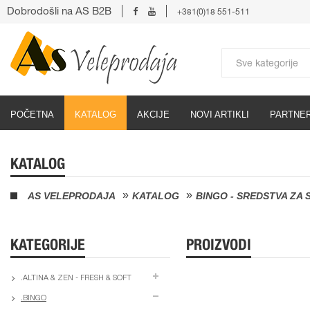
Dobrodošli na AS B2B
+381(0)18 551-511
POČETNA
KATALOG
AKCIJE
NOVI ARTIKLI
PARTNER
KATALOG
AS VELEPRODAJA
KATALOG
BINGO - SREDSTVA ZA
KATEGORIJE
PROIZVODI
.ALTINA & ZEN - FRESH & SOFT
.BINGO