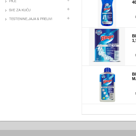
PIĆE
4
SVE ZA KUĆU
TESTENINE,JAJA & PRELIVI
B
1
B
M