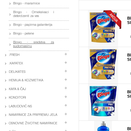
Bingo - maramice
Bingo - Omeksivaci i
deterdzenti za ves
B
S
Bingo - papirna galanterija
Bingo - pelene
Bingo - sredstva za
sudomasinu
B
.FRESH
S
.KAFATEX
DELIKATES
HEMIJA & KOZMETIKA
KAFA & ČAJ
B
S
KONDITORI
LABUDOVIĆ-NS
NAMIRNICE ZA PRIPREMU JELA
OSNOVNE ŽIVOTNE NAMIRNICE
B