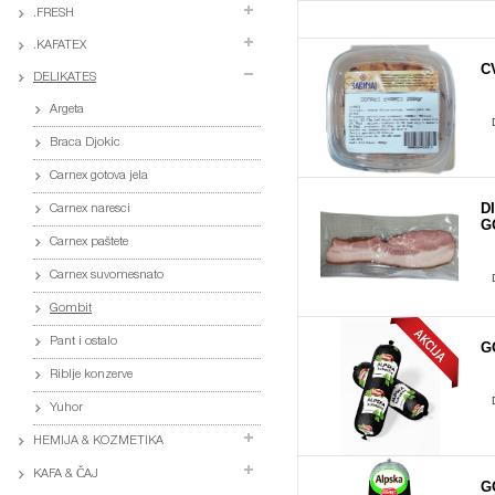
.FRESH
.KAFATEX
C
DELIKATES
Argeta
Braca Djokic
Carnex gotova jela
D
Carnex naresci
G
Carnex paštete
Carnex suvomesnato
Gombit
Pant i ostalo
G
Riblje konzerve
Yuhor
HEMIJA & KOZMETIKA
KAFA & ČAJ
G