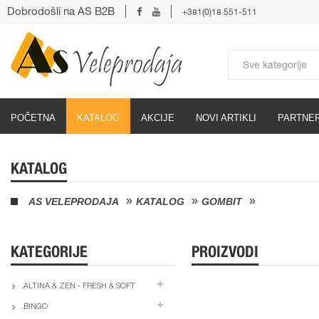
Dobrodošli na AS B2B
+381(0)18 551-511
POČETNA
KATALOG
AKCIJE
NOVI ARTIKLI
PARTNER
KATALOG
AS VELEPRODAJA
KATALOG
GOMBIT
KATEGORIJE
PROIZVODI
.ALTINA & ZEN - FRESH & SOFT
.BINGO