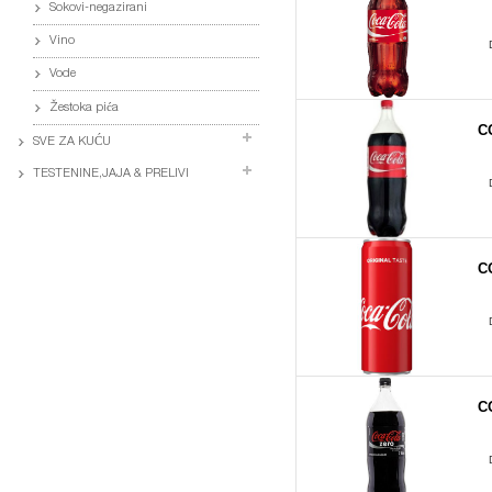
Sokovi-negazirani
Vino
Vode
Žestoka pića
C
SVE ZA KUĆU
TESTENINE,JAJA & PRELIVI
C
C