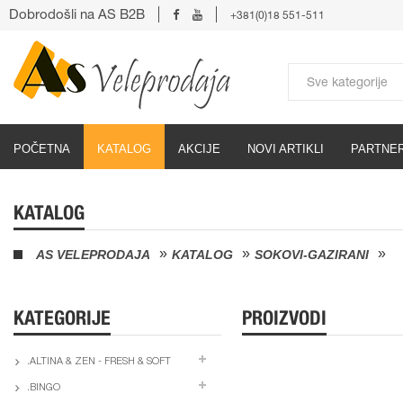
Dobrodošli na AS B2B
+381(0)18 551-511
POČETNA
KATALOG
AKCIJE
NOVI ARTIKLI
PARTNER
KATALOG
AS VELEPRODAJA
KATALOG
SOKOVI-GAZIRANI
KATEGORIJE
PROIZVODI
.ALTINA & ZEN - FRESH & SOFT
.BINGO