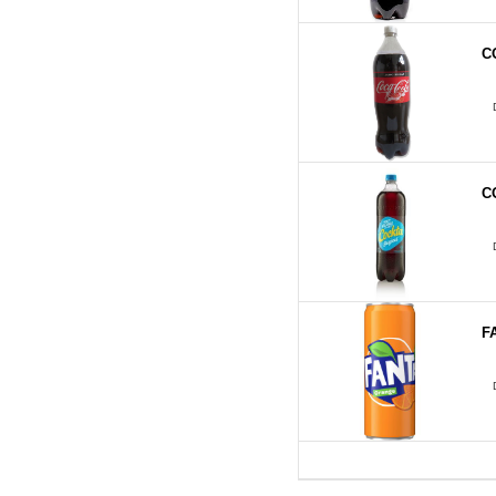
C
C
F