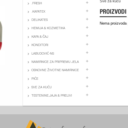
Sve za kuću
.FRESH
PROIZVODI
.KAFATEX
DELIKATES
Nema proizvoda p
HEMIJA & KOZMETIKA
KAFA & ČAJ
KONDITORI
LABUDOVIĆ-NS
NAMIRNICE ZA PRIPREMU JELA
OSNOVNE ŽIVOTNE NAMIRNICE
PIĆE
SVE ZA KUĆU
TESTENINE,JAJA & PRELIVI