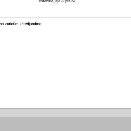
Testenine,jaja & prelivi
o zadatim kriterijumima