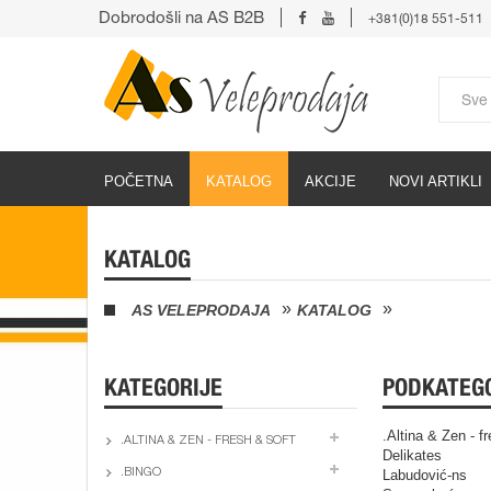
Dobrodošli na AS B2B
+381(0)18 551-511
POČETNA
KATALOG
AKCIJE
NOVI ARTIKLI
KATALOG
AS VELEPRODAJA
KATALOG
KATEGORIJE
PODKATEG
.Altina & Zen - f
.ALTINA & ZEN - FRESH & SOFT
Delikates
.BINGO
Labudović-ns