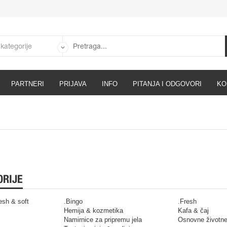
PARTNERI
PRIJAVA
INFO
PITANJA I ODGOVORI
KO
ORIJE
resh & soft
.Bingo
.Fresh
Hemija & kozmetika
Kafa & čaj
Namirnice za pripremu jela
Osnovne životne