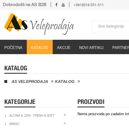
Dobrodošli na AS B2B
+381(0)18 551-511
POČETNA
KATALOG
AKCIJE
NOVI ARTIKLI
PARTNER
KATALOG
AS VELEPRODAJA
KATALOG
KATEGORIJE
PROIZVODI
Nema proizvoda po zadatim kri
.ALTINA & ZEN - FRESH & SOFT
.BINGO