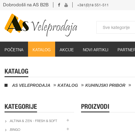
Dobrodošli na AS B2B
+381(0)18 551-511
POČETNA
KATALOG
AKCIJE
NOVI ARTIKLI
PARTNER
KATALOG
AS VELEPRODAJA
KATALOG
KUHINJSKI PRIBOR
KATEGORIJE
PROIZVODI
.ALTINA & ZEN - FRESH & SOFT
.BINGO