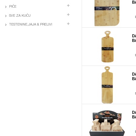
B
PIĆE
SVE ZA KUĆU
TESTENINE,JAJA & PRELIVI
D
B
D
B
D
B