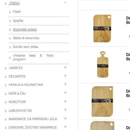
.FRESH
Fresh
D
Igračke
B
Kuhinjski pribor
Staklo & keramika
Sve što vam treba
D
Ukrasne kese & Party
B
program
.KAFATEX
DELIKATES
HEMIJA & KOZMETIKA
D
KAFA & ČAJ
B
KONDITORI
LABUDOVIĆ-NS
NAMIRNICE ZA PRIPREMU JELA
D
OSNOVNE ŽIVOTNE NAMIRNICE