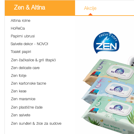
Zen & Altina
Akcije
Altina rolne
HoReCa
Papirni ubrusi
Salvete dekor - NOVO!
Toalet papiri
Zen čačkalice & gril štapići
Zen delicate care
Zen folije
Zen kartonske tacne
Zen kese
Zen maramice
Zen plastične čaše
Zen salvete
Zen sunđeri & žice za sudove