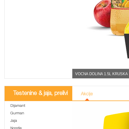
VOCNA DOLINA 1.5L KRUSKA 
Testenine & jaja, prelivi
Akcije
Dijamant
Gurman
Jaja
Noodle