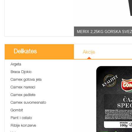
MERIX 2,25KG GORSKA SVEZ
Delikates
Akcije
Argeta
Braca Djokic
Carnex gotova jela
Carnex naresci
Carnex paštete
Carnex suvomesnato
Gombit
Pant i ostalo
Riblje konzerve