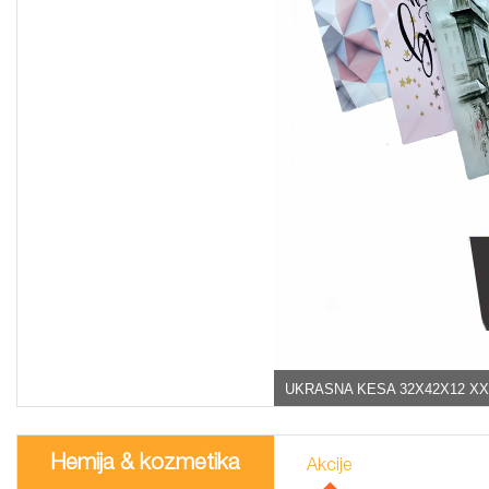
UKRASNA KESA 32X42X12 XX
Hemija & kozmetika
Akcije