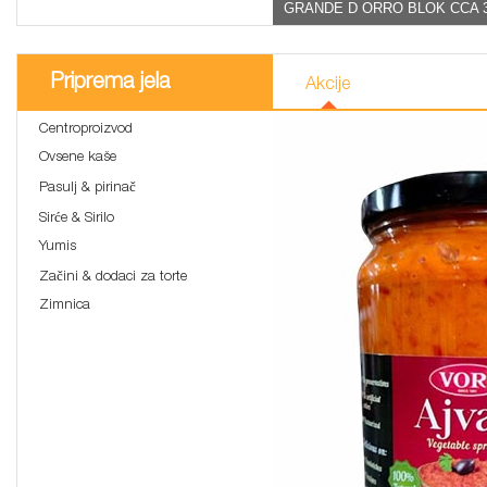
GRANDE D ORRO BLOK CCA 
Priprema jela
Akcije
Centroproizvod
Ovsene kaše
Pasulj & pirinač
Sirće & Sirilo
Yumis
Začini & dodaci za torte
Zimnica