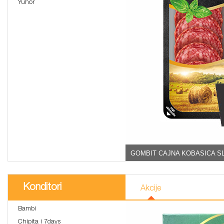
Yuhor
GOMBIT CAJNA KOBASICA SL
Konditori
Akcije
Bambi
Chipita i 7days