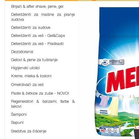
Brijači & after shave, pene, gel
Deterdženti za mašine za pranje
sudova
Deterdženti za sudove
Deterdženti za veš - Gel&Caps
Deterdženti za veš - Praškasti
Dezodoransi
Gelovi & pene za tuširanje
Higijenski ulošci
Kreme, mleka & losioni
Omekšivači za veš
Paste & četkice za zube - NOVO!
Regeneratori & balzami, farbe &
lakovi
Šamponi
Sapuni
Sredstva za čišćenje