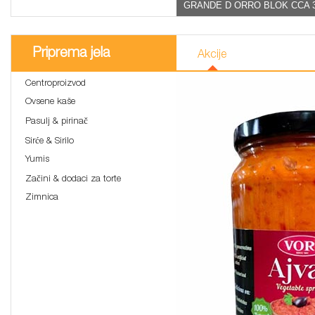
GRANDE D ORRO BLOK CCA 
Priprema jela
Akcije
Centroproizvod
Ovsene kaše
Pasulj & pirinač
Sirće & Sirilo
Yumis
Začini & dodaci za torte
Zimnica