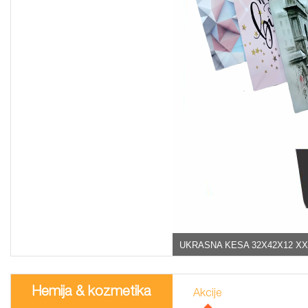
UKRASNA KESA 32X42X12 XX
Hemija & kozmetika
Akcije