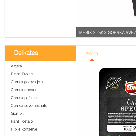
MERIX 2,25KG GORSKA SVEZ
Delikates
Akcije
Argeta
Braca Djokic
Carnex gotova jela
Carnex naresci
Carnex paštete
Carnex suvomesnato
Gombit
Pant i ostalo
Riblje konzerve