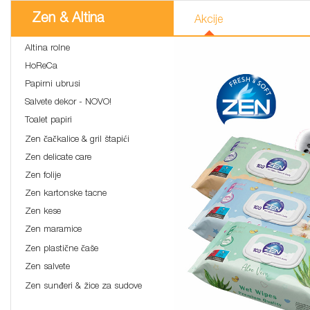
Zen & Altina
Akcije
Altina rolne
HoReCa
Papirni ubrusi
Salvete dekor - NOVO!
Toalet papiri
Zen čačkalice & gril štapići
Zen delicate care
Zen folije
Zen kartonske tacne
Zen kese
Zen maramice
Zen plastične čaše
Zen salvete
Zen sunđeri & žice za sudove