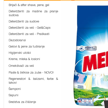
Brijači & after shave, pene, gel
Deterdženti za mašine za pranje
sudova
Deterdženti za sudove
Deterdženti za veš - Gel&Caps
Deterdženti za veš - Praškasti
Dezodoransi
Gelovi & pene za tuširanje
Higijenski ulošci
Kreme, mleka & losioni
Omekšivači za veš
Paste & četkice za zube - NOVO!
Regeneratori & balzami, farbe &
lakovi
Šamponi
Sapuni
Sredstva za čišćenje