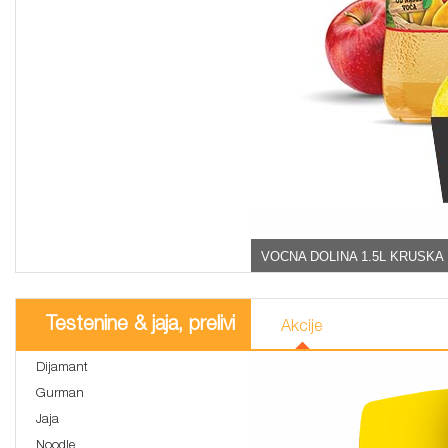
VOCNA DOLINA 1.5L KRUSKA 
Testenine & jaja, prelivi
Akcije
Dijamant
Gurman
Jaja
Noodle