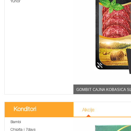
Yuhor
GOMBIT CAJNA KOBASICA SL
Konditori
Akcije
Bambi
Chipita i 7days