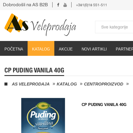
Dobrodošli na AS B2B
+381(0)18 551-511
POČETNA
KATALOG
AKCIJE
NOVI ARTIKLI
PARTNER
CP PUDING VANILA 40G
AS VELEPRODAJA
KATALOG
CENTROPROIZVOD
CP PUDING VANILA 40G