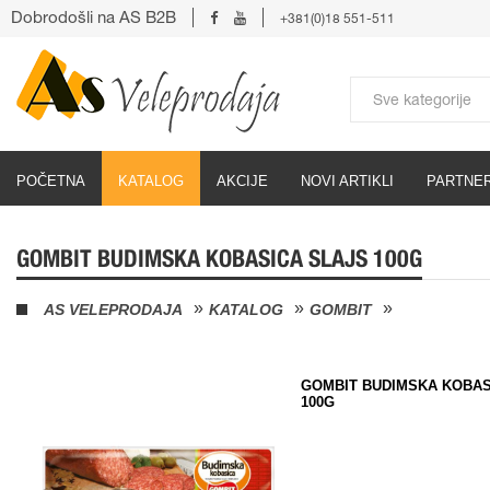
Dobrodošli na AS B2B
+381(0)18 551-511
POČETNA
KATALOG
AKCIJE
NOVI ARTIKLI
PARTNER
GOMBIT BUDIMSKA KOBASICA SLAJS 100G
AS VELEPRODAJA
KATALOG
GOMBIT
GOMBIT BUDIMSKA KOBAS
100G