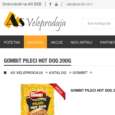
Dobrodošli na AS B2B
+381(0)18 551-511
POČETNA
KATALOG
AKCIJE
NOVI ARTIKLI
PARTNER
GOMBIT PILECI HOT DOG 200G
AS VELEPRODAJA
KATALOG
GOMBIT
GOMBIT PILECI HOT DOG 