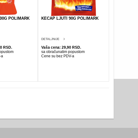
500G POLIMARK
KECAP LJUTI 90G POLIMARK
DETALJNIJE
90 RSD.
Vaša cena: 29,90 RSD.
popustom
sa obračunatim popustom
-a
Cene su bez PDV-a