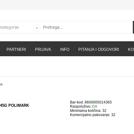
PARTNERI
PRIJAVA
INFO
PITANJA I ODGOVORI
KO
Bar-kod: 8600005014365
 45G POLIMARK
Raspoloživo:
DA
Minimalna količina: 32
Komercijalno pakovanje: 32