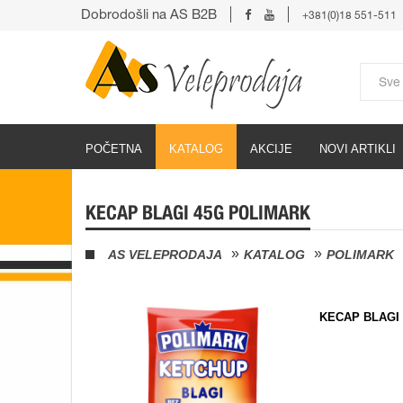
Dobrodošli na AS B2B
+381(0)18 551-511
POČETNA
KATALOG
AKCIJE
NOVI ARTIKLI
KECAP BLAGI 45G POLIMARK
AS VELEPRODAJA
KATALOG
POLIMARK
KECAP BLAGI