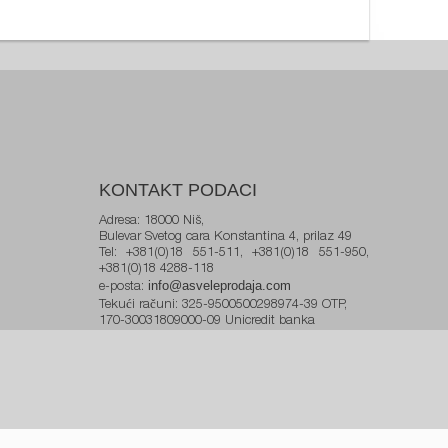
KONTAKT PODACI
Adresa: 18000 Niš,
Bulevar Svetog cara Konstantina 4, prilaz 49
Tel: +381(0)18 551-511, +381(0)18 551-950,
+381(0)18 4288-118
info@asveleprodaja.com
e-posta:
Tekući računi: 325-9500500298974-39 OTP,
170-30031809000-09 Unicredit banka