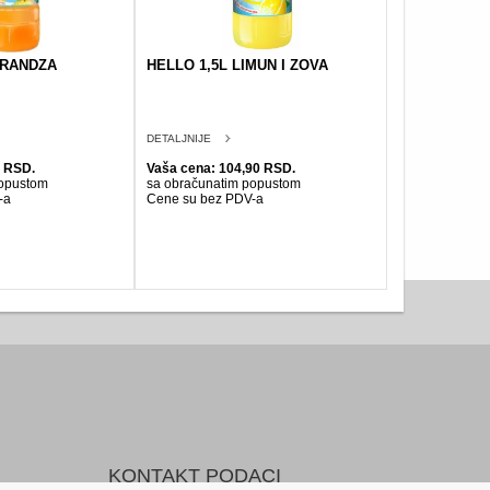
ARANDZA
HELLO 1,5L LIMUN I ZOVA
DETALJNIJE
0 RSD.
Vaša cena: 104,90 RSD.
popustom
sa obračunatim popustom
-a
Cene su bez PDV-a
KONTAKT PODACI