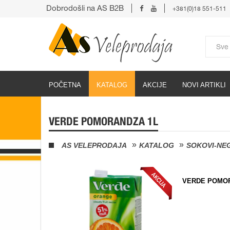
Dobrodošli na AS B2B
+381(0)18 551-511
POČETNA
KATALOG
AKCIJE
NOVI ARTIKLI
VERDE POMORANDZA 1L
AS VELEPRODAJA
KATALOG
SOKOVI-NE
VERDE POMOR