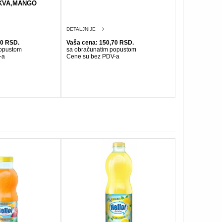
KVA,MANGO
DETALJNIJE
90 RSD.
Vaša cena: 150,70 RSD.
popustom
sa obračunatim popustom
-a
Cene su bez PDV-a