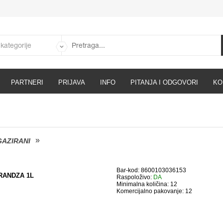
PARTNERI
PRIJAVA
INFO
PITANJA I ODGOVORI
KO
GAZIRANI
Bar-kod: 8600103036153
ANDZA 1L
Raspoloživo:
DA
Minimalna količina: 12
Komercijalno pakovanje: 12