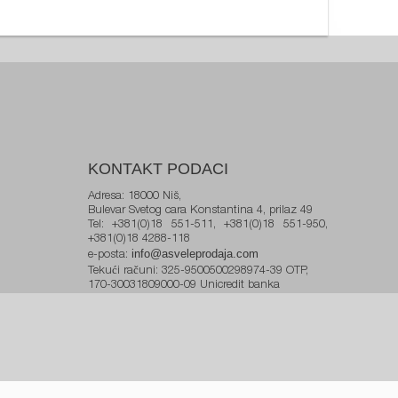
KONTAKT PODACI
Adresa: 18000 Niš,
Bulevar Svetog cara Konstantina 4, prilaz 49
Tel: +381(0)18 551-511, +381(0)18 551-950,
+381(0)18 4288-118
info@asveleprodaja.com
e-posta:
Tekući računi: 325-9500500298974-39 OTP,
170-30031809000-09 Unicredit banka