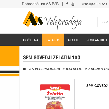
Dobrodošli na AS B2B
+381(0)18 551-511
POČETNA
KATALOG
AKCIJE
NOVI ARTIKLI
SPM GOVEDJI ZELATIN 10G
AS VELEPRODAJA
KATALOG
ZAČINI & D
SPM GOVEDJI 