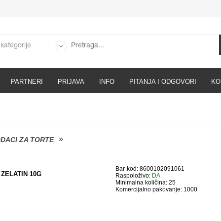
PARTNERI
PRIJAVA
INFO
PITANJA I ODGOVORI
KO
ODACI ZA TORTE
Bar-kod: 8600102091061
ZELATIN 10G
Raspoloživo:
DA
Minimalna količina: 25
Komercijalno pakovanje: 1000