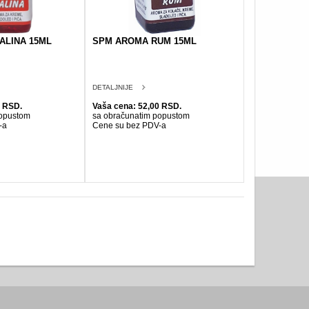
ALINA 15ML
SPM AROMA RUM 15ML
DETALJNIJE
0 RSD.
Vaša cena: 52,00 RSD.
popustom
sa obračunatim popustom
-a
Cene su bez PDV-a